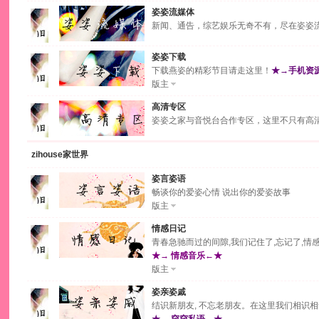
姿姿流媒体
新闻、通告，综艺娱乐无奇不有，尽在姿姿
姿姿下载
下载燕姿的精彩节目请走这里！
★→手机资
版主
高清专区
姿姿之家与音悦台合作专区，这里不只有高清
zihouse家世界
姿言姿语
畅谈你的爱姿心情 说出你的爱姿故事
版主
情感日记
青春急驰而过的间隙,我们记住了,忘记了,情
★→ 情感音乐←★
版主
姿亲姿戚
结识新朋友, 不忘老朋友。在这里我们相识相