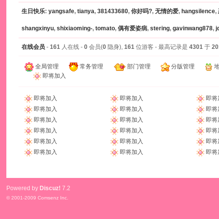
生日快乐
:
yangsafe
,
tianya
,
381433680
,
你好吗?
,
无情的爱
,
hangsilence
,
shangxinyu
,
shixiaoming-
,
tomato
,
偶有爱姿病
,
stering
,
gavinwang878
,
j
在线会员
-
161
人在线 -
0
会员(
0
隐身),
161
位游客 - 最高记录是
4301
于
20
全局管理
常务管理
部门管理
分版管理
即将加入
即将加入
即将加入
即将
即将加入
即将加入
即将
即将加入
即将加入
即将
即将加入
即将加入
即将
即将加入
即将加入
即将
即将加入
即将加入
即将
Powered by
Discuz!
7.2
© 2001-2009
Comsenz Inc.