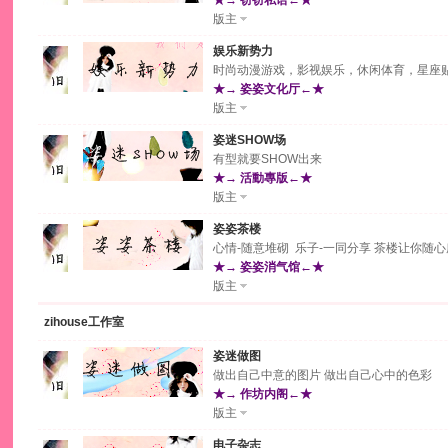
★→ 窃窃私语←★
版主
娱乐新势力
时尚动漫游戏，影视娱乐，休闲体育，星座
★→ 姿姿文化厅←★
版主
姿迷SHOW场
有型就要SHOW出来
★→ 活動專版←★
版主
姿姿茶楼
心情-随意堆砌 乐子-一同分享 茶楼让你随
★→ 姿姿消气馆←★
版主
zihouse工作室
姿迷做图
做出自己中意的图片 做出自己心中的色彩
★→ 作坊内阁←★
版主
电子杂志