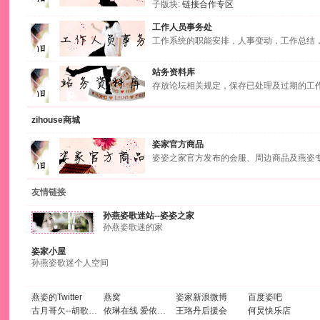
子版块:
链接合作专区
工作人员事务处
工作系统的职能安排，人事变动，工作总结
站务资料库
存放论坛相关规定，保存已处理及过期的工
zihouse商城
姿家官方商品
姿姿之家官方发布的会服、周边商品及燕姿
友情链接
孙燕姿歌迷站--姿姿之家
孙燕姿歌迷的家
姿家小屋
孙燕姿歌迷个人空间
燕姿的Twitter
燕窝
姿家新浪微博
百度姿吧
古月哥欠--胡歌官方论坛
依琳在线 爱依无限
王珞丹后援会
何炅快乐店