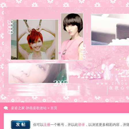
姿姿之家-孙燕姿歌迷站
» 首页
发帖
你可以
注册
一个帐号，并以此
登录
，以浏览更多精彩内容，并