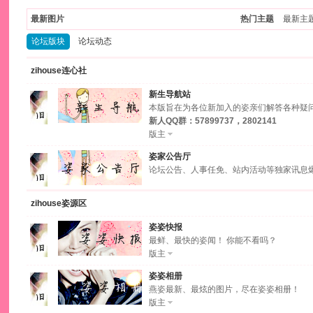
最新图片
热门主题
最新主
论坛版块
论坛动态
zihouse连心社
新生导航站
本版旨在为各位新加入的姿亲们解答各种疑
新人QQ群：57899737，2802141
版主
姿家公告厅
论坛公告、人事任免、站内活动等独家讯息
zihouse姿源区
姿姿快报
最鲜、最快的姿闻！ 你能不看吗？
版主
姿姿相册
燕姿最新、最炫的图片，尽在姿姿相册！
版主