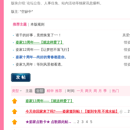
版块介绍: 论坛公告、人事任免、站内活动等独家讯息爆料。
版主: *空缺中*
推荐主题
|
本版规则
谁干的好事，竟然恢复了~~！
真爱y
姿家13周年-----【就这样爱了】
惜
姿家12周年-----【让梦想不落飞行】
惜
姿家十周年---尚好的青春都是你。
惜
姿家九周年：等到风景都看透。
惜
发帖
类型
主题:
全部
精华
推荐
|
时间:
一天
两天
周
月
季
|
热门
姿家13周年-----【就这样爱了】
今天你回家来了吗?------姿家签到帖！【签到专用 不准水贴】
...
2
★姿家点歌卡★ 点歌跟此帖→
...
2
3
4
5