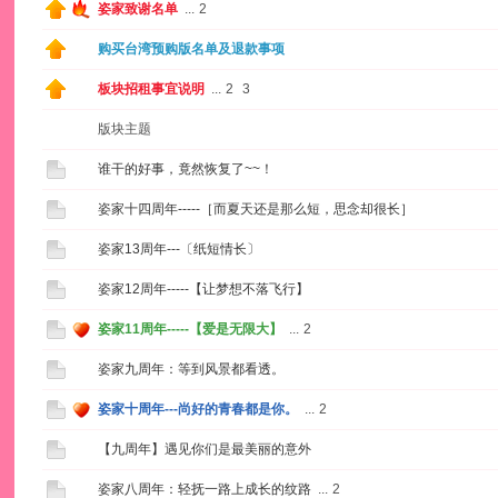
姿家致谢名单
...
2
购买台湾预购版名单及退款事项
板块招租事宜说明
...
2
3
版块主题
谁干的好事，竟然恢复了~~！
姿家十四周年-----［而夏天还是那么短，思念却很长］
姿家13周年---〔纸短情长〕
姿家12周年-----【让梦想不落飞行】
姿家11周年-----【爱是无限大】
...
2
姿家九周年：等到风景都看透。
姿家十周年---尚好的青春都是你。
...
2
【九周年】遇见你们是最美丽的意外
姿家八周年：轻抚一路上成长的纹路
...
2