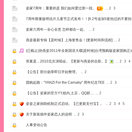
姿家7周年：重要的是 我们如何爱过那一段。
...
2
3
7周年限量版明信片儿童节正式发布！！[6.2号追加5套拍过的不要拍
姿家六周年---全心全意 怎样都在一起。
...
2
燕姿最新专辑【是时候】上海签售会！[更新时间和流程]
...
2
{已截止}孙燕姿2011年全新国语大碟[是时候]台湾预购版姿家团购正
答案是....2010北京演唱会。【更新与燕姿的合影。】
...
2
3
4
【公告】部分勋章即日开始整理。
...
2
团购起跑："YANZI For the Carnaby" 周年纪念TEE
...
2
3
【公告】姿家的官方YY,校内,土豆，QQ群....
...
2
姿姿之家捐助机制正式启动。【已更新支付宝】。
...
2
3
4
5
关于新装插件姿家恋人的说明
...
2
3
人事变动公告