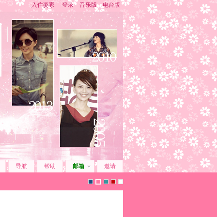
入住姿家
登录
音乐版
电台版
导航
帮助
邮箱
邀请
默
z
i
2
z