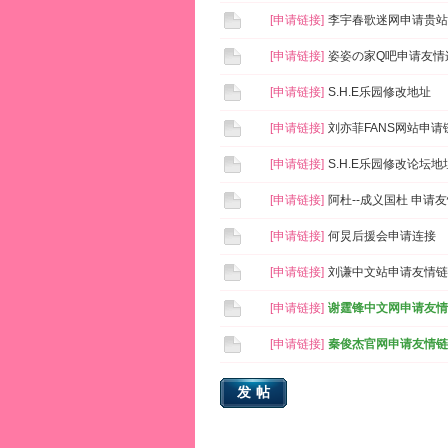
[
申请链接
]
李宇春歌迷网申请贵站
[
申请链接
]
姿姿の家Q吧申请友情
[
申请链接
]
S.H.E乐园修改地址
[
申请链接
]
刘亦菲FANS网站申请
[
申请链接
]
S.H.E乐园修改论坛地
[
申请链接
]
阿杜--成义国杜 申请
[
申请链接
]
何炅后援会申请连接
[
申请链接
]
刘谦中文站申请友情链
[
申请链接
]
谢霆锋中文网申请友情
[
申请链接
]
秦俊杰官网申请友情链
发帖