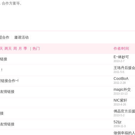
，合作方案等。
盟合作
邀请活动
天
两天
周
月
季
|
热门
作者/时间
E~林妙可
链接
2010-2-7
王珞丹后援
！
2011-5-6
CoolBoA
链接合作~!
2011-2-28
magic外交
友情链接
2010-10-13
NIC紫轩
2010-4-26
傅晶官方后
接
2010-5-2
52ljz
友情链接
2009-11-3
做個幸福的