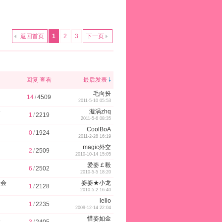
返回首页
1
2
3
下一页
认
i
c
0
i
回复
查看
最后发表
风
h
e
1
h
毛向扮
14
/
4509
2011-5-10 05:53
会
漩涡zhq
1
/
2219
2011-5-6 08:35
CoolBoA
0
/
1924
格
o
b
0
o
2011-2-28 16:19
magic外交
2
/
2509
2010-10-14 15:05
爱姿￡毅
6
/
2502
2010-5-5 18:20
援会
姿姿★小龙
u
r
(
u
1
/
2128
2010-5-2 16:40
lelio
1
/
2235
2009-12-14 22:04
人
惜姿如金