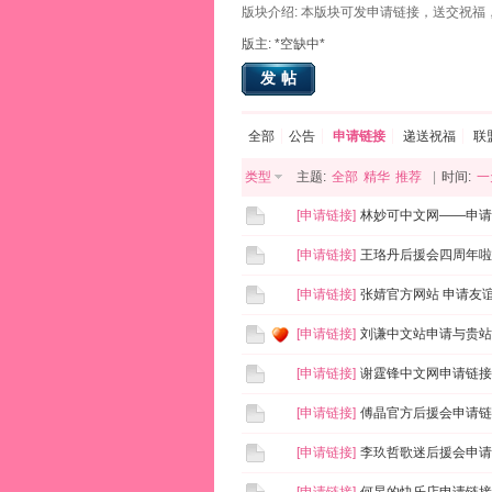
版块介绍: 本版块可发申请链接，送交祝福
版主: *空缺中*
发帖
全部
公告
申请链接
递送祝福
联
类型
主题:
全部
精华
推荐
|
时间:
一
[
申请链接
]
林妙可中文网——申请
[
申请链接
]
王珞丹后援会四周年啦
[
申请链接
]
张婧官方网站 申请友谊
[
申请链接
]
刘谦中文站申请与贵站
[
申请链接
]
谢霆锋中文网申请链接
[
申请链接
]
傅晶官方后援会申请链
[
申请链接
]
李玖哲歌迷后援会申请