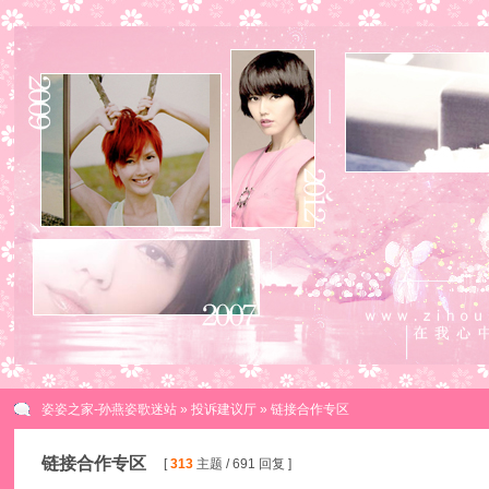
姿姿之家-孙燕姿歌迷站
»
投诉建议厅
» 链接合作专区
链接合作专区
[
313
主题 / 691 回复 ]