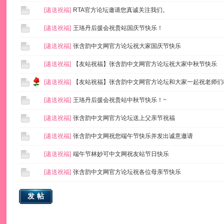
[
递送祝福
]
RTA官方论坛邀请您真诚关注我们。
[
递送祝福
]
王珞丹后援会祝贵站国庆节快乐！
[
递送祝福
]
张含韵中文网官方论坛祝大家国庆节快乐
[
递送祝福
]
【友站祝福】张含韵中文网官方论坛祝大家中秋节快乐
[
递送祝福
]
【友站祝福】张含韵中文网官方论坛和大家一起祝老师们
[
递送祝福
]
王珞丹后援会祝贵站中秋节快乐！~
[
递送祝福
]
张含韵中文网官方论坛送上父亲节祝福
[
递送祝福
]
张含韵中文网祝您端午节快乐并发出诚意邀请
[
递送祝福
]
端午节林妙可中文网祝友站节日快乐
[
递送祝福
]
张含韵中文网官方论坛祝各位母亲节快乐
发帖