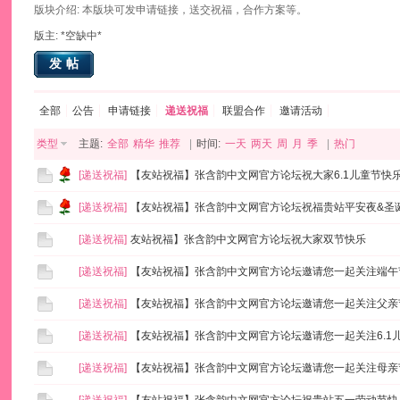
版块介绍: 本版块可发申请链接，送交祝福，合作方案等。
版主: *空缺中*
发帖
全部
公告
申请链接
递送祝福
联盟合作
邀请活动
类型
主题:
全部
精华
推荐
|
时间:
一天
两天
周
月
季
|
热门
[
递送祝福
]
【友站祝福】张含韵中文网官方论坛祝大家6.1儿童节快
[
递送祝福
]
【友站祝福】张含韵中文网官方论坛祝福贵站平安夜&圣
[
递送祝福
]
友站祝福】张含韵中文网官方论坛祝大家双节快乐
[
递送祝福
]
【友站祝福】张含韵中文网官方论坛邀请您一起关注端午
[
递送祝福
]
【友站祝福】张含韵中文网官方论坛邀请您一起关注父亲
[
递送祝福
]
【友站祝福】张含韵中文网官方论坛邀请您一起关注6.1
[
递送祝福
]
【友站祝福】张含韵中文网官方论坛邀请您一起关注母亲