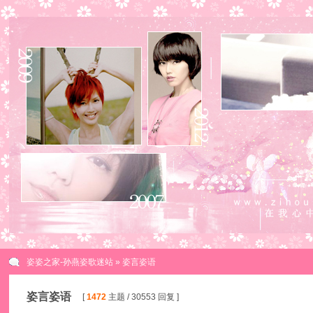
姿姿之家-孙燕姿歌迷站
» 姿言姿语
姿言姿语
[
1472
主题 / 30553 回复 ]