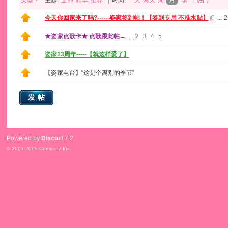
类型
主题:
全部
精华
推荐
|
时间:
一天
两天
周
月
季
|
热门
今天你回家来了吗?------姿家签到帖！【签到专用 不准水贴】
...
2
★姿家点歌卡★ 点歌跟此帖→
...
2
3
4
5
姿家13周年-----【就这样爱了】
【姿家电台】“这是个离别的季节”
发帖
Powered by
Discuz!
7.2
© 2001-2009
Comsenz Inc.