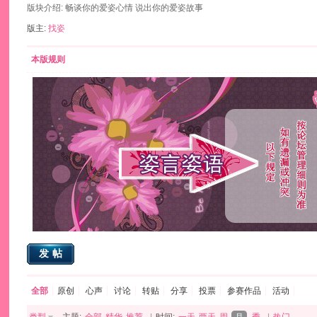
版块介绍: 畅谈你的爱姿心情 说出你的爱姿故事
版主:
找姿
本版规则
发帖
全部
原创
心声
讨论
转贴
分享
投票
参赛作品
活动