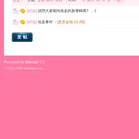
悬赏
主题:
全部
精华
推荐
|
时间:
一天
两天
周
月
季
|
热门
[
讨论
]
請問大家期待燕姿的新專輯嗎?
...
2
[
讨论
]
埃及事件`
-
[悬赏金钱
10
ZB]
发帖
Powered by
Discuz!
7.2
© 2001-2009
Comsenz Inc.