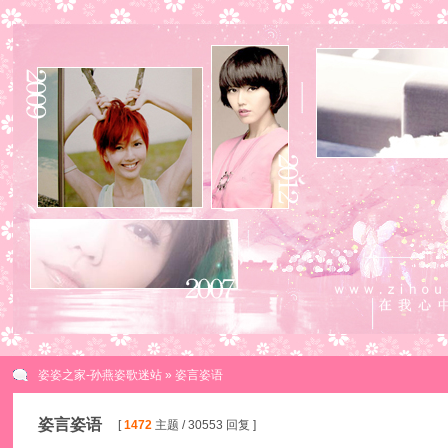
姿姿之家-孙燕姿歌迷站
» 姿言姿语
姿言姿语
[
1472
主题 / 30553 回复 ]