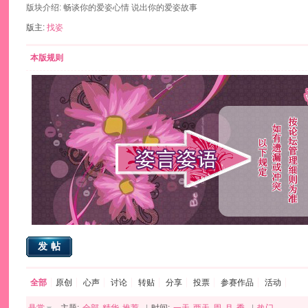
版块介绍: 畅谈你的爱姿心情 说出你的爱姿故事
版主:
找姿
本版规则
发帖
全部
原创
心声
讨论
转贴
分享
投票
参赛作品
活动