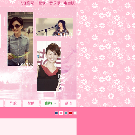
入住姿家
登录
音乐版
电台版
导航
帮助
邮箱
邀请
默
z
i
2
z