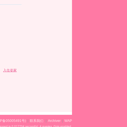
认
i
c
0
i
风
h
e
1
h
入住姿家
格
o
b
0
o
u
r
(
u
P备05005491号
)
|
联系我们
|
Archiver
|
WAP
essed in 0.012704 second(s), 4 queries, Gzip enabled
.