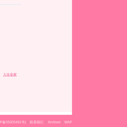
认
i
c
0
i
风
h
e
1
h
入住姿家
格
o
b
0
o
u
r
(
u
P备05005491号
)
|
联系我们
|
Archiver
|
WAP