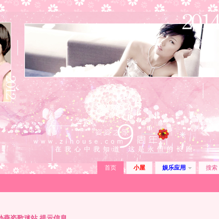
首页
小屋
娱乐应用
搜索
孙燕姿歌迷站 提示信息