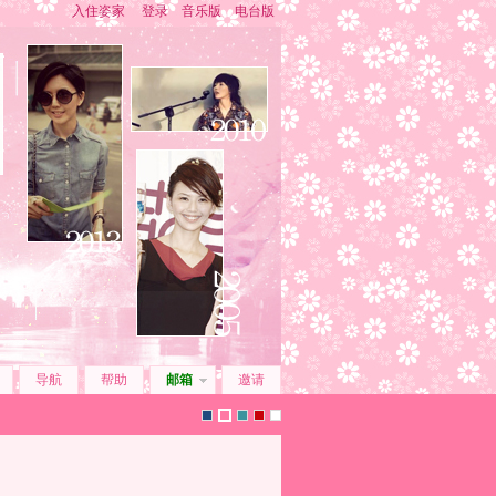
入住姿家
登录
音乐版
电台版
导航
帮助
邮箱
邀请
默
z
i
2
z