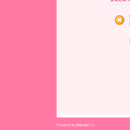
Powered by
Discuz!
7.2