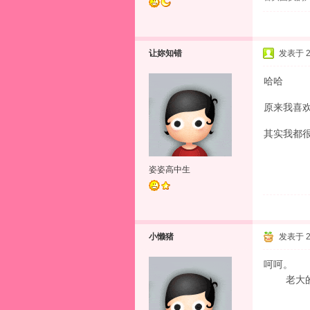
让妳知错
发表于 20
哈哈
原来我喜
其实我都
姿姿高中生
小懒猪
发表于 20
呵呵。
老大的
都喜欢```