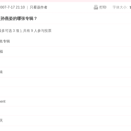
07-7-17 21:10
|
只看该作者
打印
字体大小:
欢孙燕姿的哪张专辑？
( 最多可选 3 项 ), 共有 9 人参与投票
同名专辑
福
选辑
ent
天