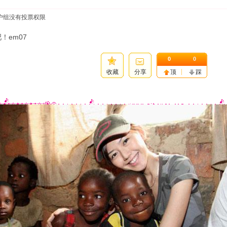
户组没有投票权限
！em07
0
0
收藏
分享
顶
踩