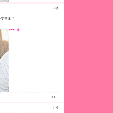
2
楼
几乎要留泪了
0
TOP
3
楼