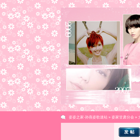
姿姿之家-孙燕姿歌迷站
»
姿家甘肃分会
»
发帖