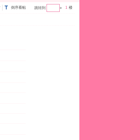
倒序看帖
1
楼
跳转到
»
认
i
c
0
i
风
h
e
1
h
格
o
b
0
o
u
r
(
u