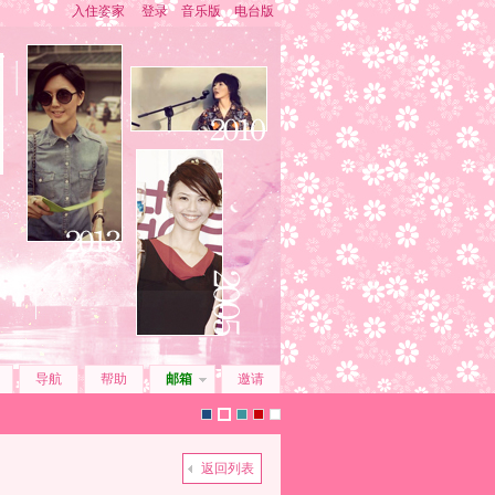
入住姿家
登录
音乐版
电台版
导航
帮助
邮箱
邀请
默
z
i
2
z
返回列表