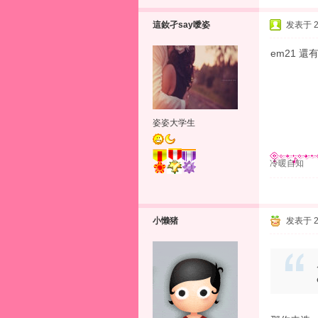
這釹孑say噯姿
发表于 20
em21 
姿姿大学生
冷暖自知
小懒猪
发表于 20