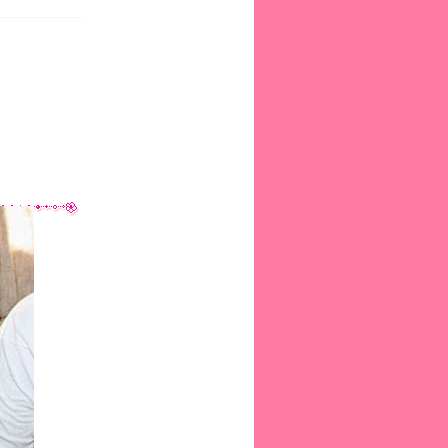
s
e
1
s
e
a
)
e
2
k
0
1