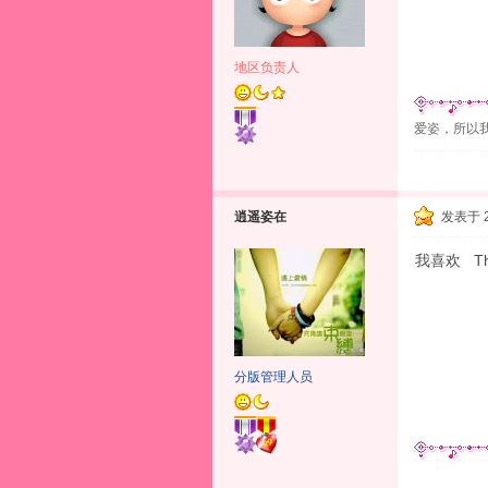
地区负责人
爱姿，所以
逍遥姿在
发表于 20
我喜欢 Th
分版管理人员