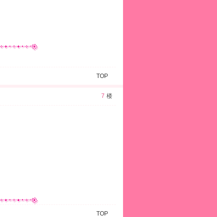
TOP
7
楼
TOP